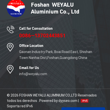
de la industria
del aluminio
APRENDE MÁS
APRENDE MÁS
Call for Consultation
0086—13702443851
Office Location
Gaonan Industry Park, Boai Road East, Shishan
Town Nanhai Dist,Foshan,Guangdong China
Email for Us
info@weyalu.com
© 2026 FOSHAN WEYALU ALUMINIUM CO.,LTD Reservados
todos los derechos . Powered by dyyseo.com |
Soporta red IPv6