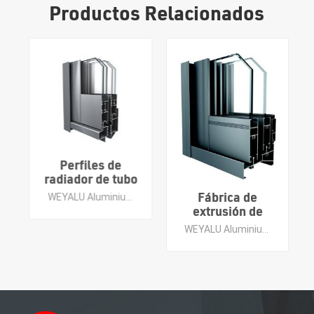
Productos Relacionados
Perfiles de
radiador de tubo
de aluminio
Fábrica de
WEYALU Aluminium se especializa en muros cortina, perfiles de aluminio para uso industrial, perfiles de aluminio en general, puertas de aluminio, ventanas de aluminio y molduras de baldosas de aluminio.
personalizados:
extrusión de
barra de
aluminio
WEYALU Aluminium se especializa en muros cortina, perfiles de aluminio para uso industrial, perfiles de aluminio en general, puertas de aluminio, ventanas de aluminio y molduras de baldosas de aluminio.
disipador de
Weyalu, perfil
calor de
de aluminio de
aluminio
ahorro de
extruido negro
energía, ventana
anodizado
de aluminio,
puerta, perfiles