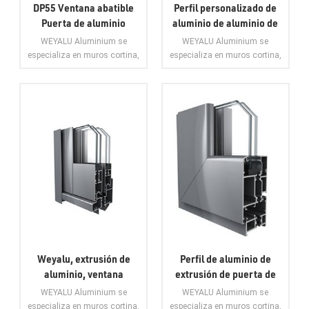
DP55 Ventana abatible
Perfil personalizado de
Puerta de aluminio
aluminio de aluminio de
Solución de aluminio
la puerta de la ventana
WEYALU Aluminium se
WEYALU Aluminium se
fábrica de aluminio
abatible de la ventana
especializa en muros cortina,
especializa en muros cortina,
personalizada
corrediza de aluminio
perfiles de aluminio para uso
perfiles de aluminio para uso
industrial, perfiles de aluminio
industrial, perfiles de aluminio
en general, puertas de
en general, puertas de
aluminio, ventanas de
aluminio, ventanas de
VER MÁS
VER MÁS
aluminio y molduras de
aluminio y molduras de
baldosas de aluminio.
baldosas de aluminio.
Weyalu, extrusión de
Perfil de aluminio de
aluminio, ventana
extrusión de puerta de
corrediza de aluminio,
ventana de aluminio de
WEYALU Aluminium se
WEYALU Aluminium se
puerta, aluminio
puerta abatible DPM50
especializa en muros cortina,
especializa en muros cortina,