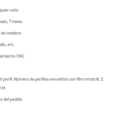
uier color.
ado, Titanio
r de madera.
llo, etc.
esamiento CNC.
l perfil. Número de perfiles envueltos con film retráctil. 2.
nte.
s del pedido.