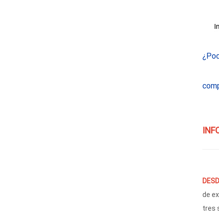
¿Pod
comp
INF
DESD
de ex
tres 