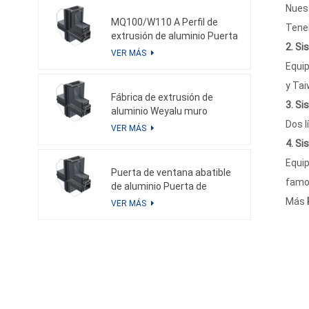
personalizada
Nuest
MQ100/W110 A Perfil de
Tenem
extrusión de aluminio Puerta
2. Si
de ventana de perfil de
VER MÁS
aluminio personalizada y
Equip
muro cortina de aluminio
y Tai
Fábrica de extrusión de
3. Si
aluminio Weyalu muro
Dos l
cortina de aluminio perfil de
VER MÁS
aluminio personalizado
4. Si
sistema de ahorro de
Equip
energía recubrimiento en
Puerta de ventana abatible
polvo anodizado
famos
de aluminio Puerta de
ventana corrediza de
Más
VER MÁS
aluminio Solución de
aluminio Recubrimiento en
polvo Anodizado