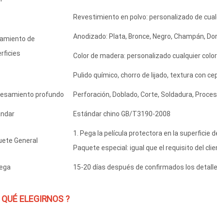
Revestimiento en polvo: personalizado de cualq
Anodizado: Plata, Bronce, Negro, Champán, Dor
amiento de
rficies
Color de madera: personalizado cualquier colo
Pulido químico, chorro de lijado, textura con cepi
esamiento profundo
Perforación, Doblado, Corte, Soldadura, Proc
ándar
Estándar chino GB/T3190-2008
1. Pega la película protectora en la superficie de
ete General
Paquete especial: igual que el requisito del clie
ega
15-20 días después de confirmados los detalle
 QUÉ ELEGIRNOS ?