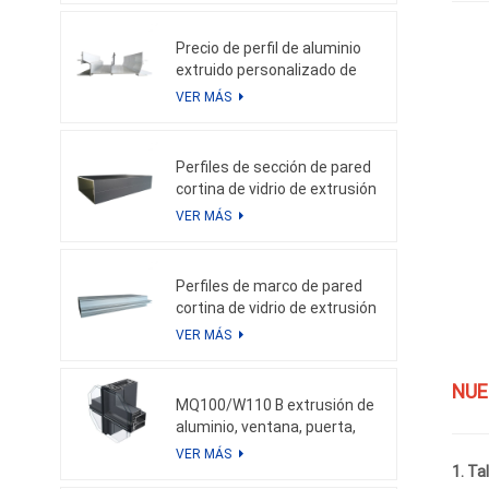
Precio de perfil de aluminio
extruido personalizado de
China en kg para perfil de
VER MÁS
calidad de aluminio de muro
cortina
Perfiles de sección de pared
cortina de vidrio de extrusión
de aluminio Weyalu, tubo
VER MÁS
cuadrado para fachada de
edificio, sistema de aluminio
con ahorro de energía
Perfiles de marco de pared
cortina de vidrio de extrusión
de aluminio de precio más
VER MÁS
bajo para perfiles de
aluminio personalizados
NUE
para fachada
MQ100/W110 B extrusión de
aluminio, ventana, puerta,
muro cortina de aluminio,
VER MÁS
solución de aluminio
1. Ta