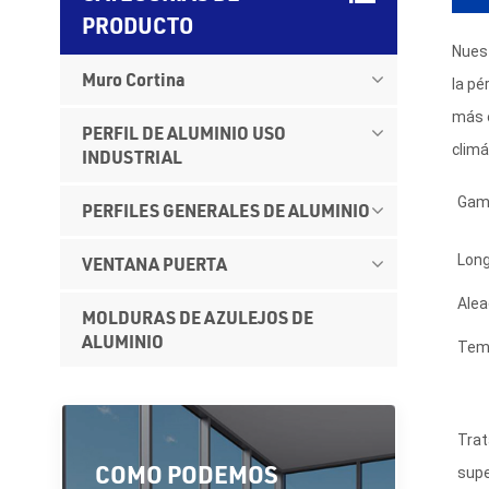
PRODUCTO
Nuest
Muro Cortina
la pé
más e
PERFIL DE ALUMINIO USO
climá
INDUSTRIAL
Gam
PERFILES GENERALES DE ALUMINIO
Long
VENTANA PUERTA
Alea
MOLDURAS DE AZULEJOS DE
ALUMINIO
Tem
Trat
COMO PODEMOS
supe