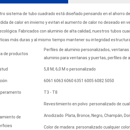
ro sistema de tubo cuadrado está diseñado pensando en el ahorro de
rdida de calor en invierno y evitan el aumento de calor no deseado en v
cológica. Fabricados con aluminio de alta calidad, nuestros tubos cua
ticas más duras y al mismo tiempo mantener su integridad estructural
Perfiles de aluminio personalizados, ventanas 
a de productos
aluminio para ventanas y puertas, perfiles de a
itud
5,8 M, 6,0 M o personalizado
ción
6061 6063 6060 6351 6005 6082 5050
peramento
T3 - T8
Revestimiento en polvo: personalizado de cualq
Anodizado: Plata, Bronce, Negro, Champán, Dor
amiento de
rficies
Color de madera: personalizado cualquier colo