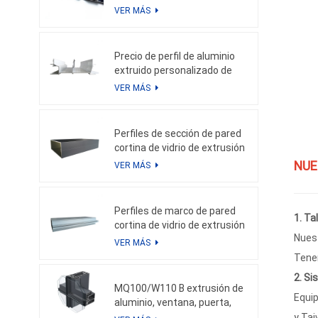
VER MÁS
Precio de perfil de aluminio
extruido personalizado de
China en kg para perfil de
VER MÁS
calidad de aluminio de muro
cortina
Perfiles de sección de pared
cortina de vidrio de extrusión
de aluminio Weyalu, tubo
NUE
VER MÁS
cuadrado para fachada de
edificio, sistema de aluminio
con ahorro de energía
Perfiles de marco de pared
1. Ta
cortina de vidrio de extrusión
Nuest
de aluminio de precio más
VER MÁS
bajo para perfiles de
Tenem
aluminio personalizados
2. Si
para fachada
MQ100/W110 B extrusión de
Equip
aluminio, ventana, puerta,
muro cortina de aluminio,
y Tai