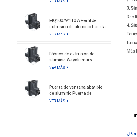
VER MÁS
solución de aluminio
3. Si
personalizada
Dos l
MQ100/W110 A Perfil de
4. Si
extrusión de aluminio Puerta
de ventana de perfil de
Equip
VER MÁS
aluminio personalizada y
famos
muro cortina de aluminio
Más
Fábrica de extrusión de
aluminio Weyalu muro
cortina de aluminio perfil de
VER MÁS
aluminio personalizado
sistema de ahorro de
energía recubrimiento en
Puerta de ventana abatible
polvo anodizado
de aluminio Puerta de
ventana corrediza de
VER MÁS
aluminio Solución de
aluminio Recubrimiento en
polvo Anodizado
¿Pod