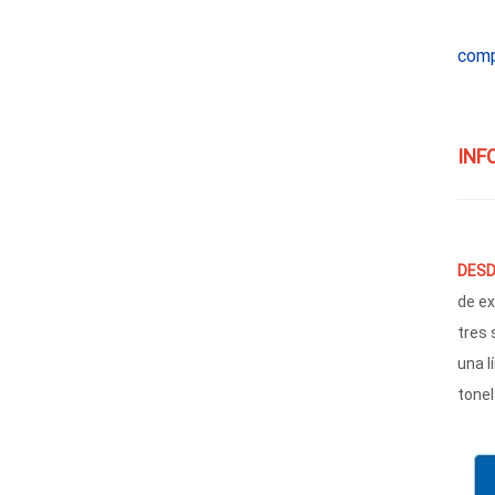
comp
INF
DESD
de ex
tres 
una l
tonel