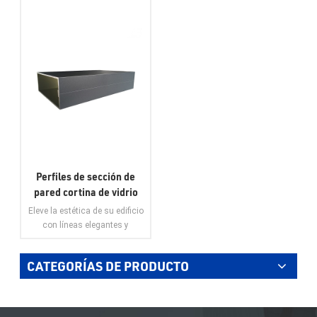
Perfiles de sección de
pared cortina de vidrio
de extrusión de aluminio
Eleve la estética de su edificio
Weyalu, tubo cuadrado
con líneas elegantes y
para fachada de edificio,
modernas y un acabado
sistema de aluminio con
pulido que complementa
CATEGORÍAS DE PRODUCTO
cualquier estilo
ahorro de energía
arquitectónico.
VER MÁS