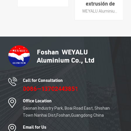
personalizados:
extrusión de
barra de
aluminio
WEYALU Aluminium se especializa en muros cortina, perfiles de aluminio para uso industrial, perfiles de aluminio en general, puertas de aluminio, ventanas de aluminio y molduras de baldosas de aluminio.
disipador de
Weyalu, perfil
calor de
de aluminio de
aluminio
ahorro de
extruido negro
energía, ventana
anodizado
de aluminio,
puerta, perfiles
de la industria
del aluminio
APRENDE MÁS
APRENDE MÁS
Call for Consultation
0086—13702443851
Office Location
Gaonan Industry Park, Boai Road East, Shishan
Town Nanhai Dist,Foshan,Guangdong China
Email for Us