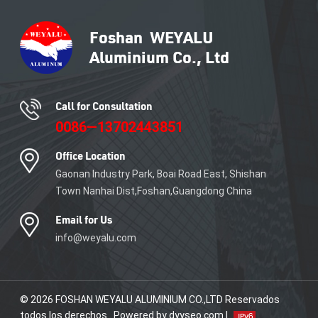
sistemas de muros cortina
que pueden equiparse con
funciones de seguridad
avanzadas, protegiendo su
edificio y a sus ocupantes.
Call for Consultation
0086—13702443851
Office Location
Gaonan Industry Park, Boai Road East, Shishan
Town Nanhai Dist,Foshan,Guangdong China
Email for Us
info@weyalu.com
© 2026 FOSHAN WEYALU ALUMINIUM CO.,LTD Reservados
todos los derechos . Powered by dyyseo.com |