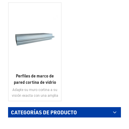
Perfiles de marco de
pared cortina de vidrio
de extrusión de aluminio
Adapte su muro cortina a su
de precio más bajo para
visión exacta con una amplia
perfiles de aluminio
gama de acabados y perfiles,
lo que le permitirá crear una
personalizados para
CATEGORÍAS DE PRODUCTO
fachada única que refleje su
fachada
estilo y marca. Priorice la
VER MÁS
seguridad con nuestros