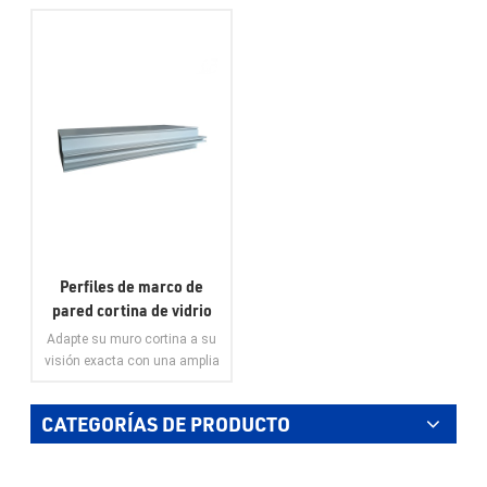
Perfiles de marco de
pared cortina de vidrio
de extrusión de aluminio
Adapte su muro cortina a su
de precio más bajo para
visión exacta con una amplia
perfiles de aluminio
gama de acabados y perfiles,
lo que le permitirá crear una
personalizados para
CATEGORÍAS DE PRODUCTO
fachada única que refleje su
fachada
estilo y marca. Priorice la
VER MÁS
seguridad con nuestros