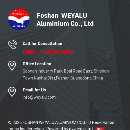
sistemas de muros cortina
que pueden equiparse con
funciones de seguridad
avanzadas, protegiendo su
edificio y a sus ocupantes.
Call for Consultation
0086—13702443851
Office Location
Gaonan Industry Park, Boai Road East, Shishan
Town Nanhai Dist,Foshan,Guangdong China
Email for Us
info@weyalu.com
© 2026 FOSHAN WEYALU ALUMINIUM CO.,LTD Reservados
todos los derechos . Powered by dyyseo.com |