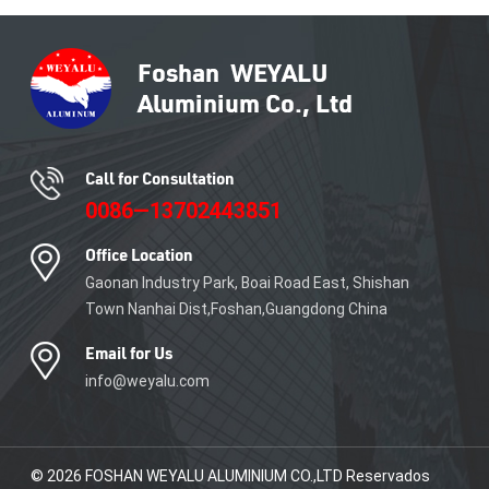
comerciales modernos y
estructuras imponentes.
Centrándonos en la
innovación y la ingeniería de
precisión, ofrecemos una
amplia gama de productos de
aluminio que satisfacen las
demandas únicas de su
Call for Consultation
proyecto.
0086—13702443851
Office Location
Gaonan Industry Park, Boai Road East, Shishan
Town Nanhai Dist,Foshan,Guangdong China
Email for Us
info@weyalu.com
© 2026 FOSHAN WEYALU ALUMINIUM CO.,LTD Reservados