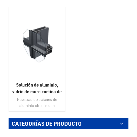
Solución de aluminio,
vidrio de muro cortina de
aluminio para centros
Nuestras soluciones de
comerciales y soluciones
aluminio ofrecen una
de aluminio para
combinación incomparable de
estilo, resistencia y
edificios altos
CATEGORÍAS DE PRODUCTO
sostenibilidad, lo que las
convierte en la opción
VER MÁS
perfecta para centros