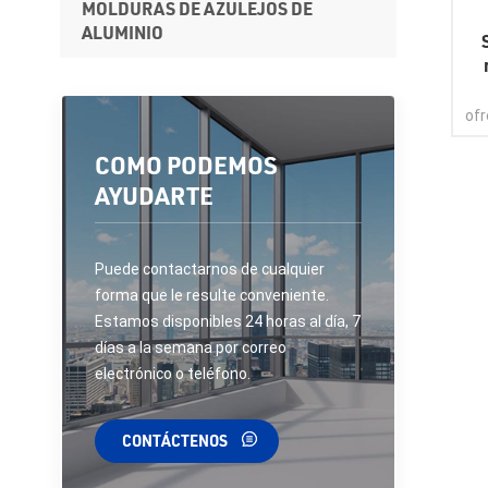
MOLDURAS DE AZULEJOS DE
ALUMINIO
ce
d
of
de 
COMO PODEMOS
qu
pa
AYUDARTE
est
pr
Puede contactarnos de cualquier
sa
forma que le resulte conveniente.
Estamos disponibles 24 horas al día, 7
días a la semana por correo
electrónico o teléfono.
CONTÁCTENOS