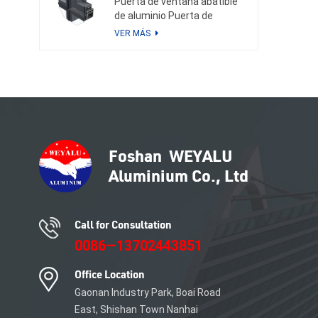
Puerta de ventana abatible
polvo anodizado
de aluminio Puerta de
ventana corrediza de
VER MÁS
aluminio Solución de
aluminio Recubrimiento en
polvo Anodizado
Call for Consultation
0086—13702443851
Office Location
Gaonan Industry Park, Boai Road
East, Shishan Town Nanhai