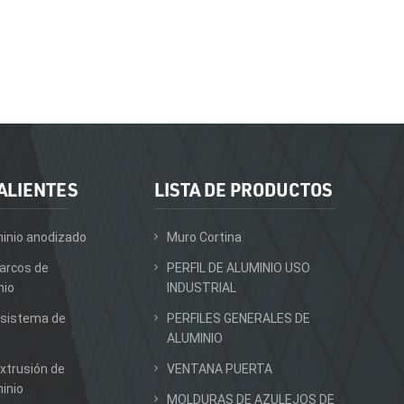
ALIENTES
LISTA DE PRODUCTOS
inio anodizado
Muro Cortina
arcos de
PERFIL DE ALUMINIO USO
nio
INDUSTRIAL
 sistema de
PERFILES GENERALES DE
ALUMINIO
xtrusión de
VENTANA PUERTA
inio
MOLDURAS DE AZULEJOS DE