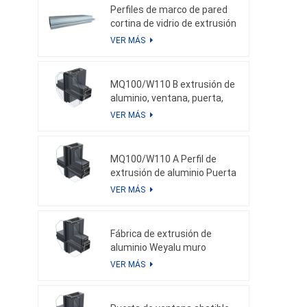
con ahorro de energía
Perfiles de marco de pared
cortina de vidrio de extrusión
de aluminio de precio más
VER MÁS
bajo para perfiles de
aluminio personalizados
para fachada
MQ100/W110 B extrusión de
aluminio, ventana, puerta,
muro cortina de aluminio,
VER MÁS
solución de aluminio
personalizada
MQ100/W110 A Perfil de
extrusión de aluminio Puerta
de ventana de perfil de
VER MÁS
aluminio personalizada y
muro cortina de aluminio
Fábrica de extrusión de
aluminio Weyalu muro
cortina de aluminio perfil de
VER MÁS
aluminio personalizado
sistema de ahorro de
energía recubrimiento en