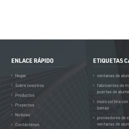
ENLACE RÁPIDO
ETIQUETAS C
Hogar
ventanas de alum
Sobre nosotros
fabricantes de m
puertas de alumi
Productos
muro cortina con
Proyectos
barras
Noticias
proveedores de e
ventanas de alum
Contáctenos