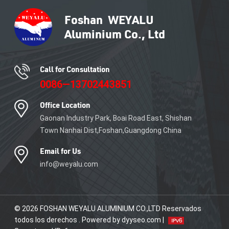
aluminio se cortan, roscan y
perforan a medida según las
preferencias del cliente.
Call for Consultation
0086—13702443851
Office Location
Gaonan Industry Park, Boai Road East, Shishan
Town Nanhai Dist,Foshan,Guangdong China
Email for Us
info@weyalu.com
© 2026 FOSHAN WEYALU ALUMINIUM CO.,LTD Reservados
todos los derechos . Powered by dyyseo.com |