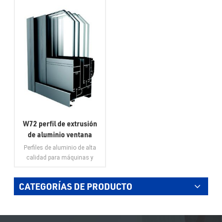
W72 perfil de extrusión
de aluminio ventana
puerta de aluminio muro
Perfiles de aluminio de alta
cortina de aluminio
calidad para máquinas y
aluminio personalizado
construcciones. Los perfiles
están disponibles en
CATEGORÍAS DE PRODUCTO
diferentes secciones
transversales con una amplia
VER MÁS
gama de aplicaciones
estructurales. Los perfiles de