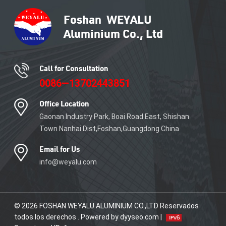
sus proyectos
aluminio AIS es la ventilación.
arquitectónicos con nuestros
Con un marco de aluminio
productos de aluminio
AIS de alta calidad, las
diseñados con precisión.
ventanas corredizas pueden
Contáctenos hoy para
tener varios perfiles según el
explorar las posibilidades y
vidrio AIS elegido.
mejorar sus espacios con
Call for Consultation
nuestras excepcionales
0086—13702443851
soluciones de aluminio.
Office Location
Gaonan Industry Park, Boai Road East, Shishan
Town Nanhai Dist,Foshan,Guangdong China
Email for Us
info@weyalu.com
© 2026 FOSHAN WEYALU ALUMINIUM CO.,LTD Reservados
todos los derechos . Powered by dyyseo.com |